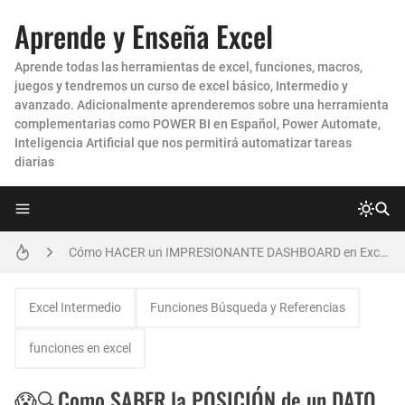
Aprende y Enseña Excel
Aprende todas las herramientas de excel, funciones, macros,
juegos y tendremos un curso de excel básico, Intermedio y
Como enviar Correos Masivos con Archivos ADJUNTOS DIFERENTES en Excel
avanzado. Adicionalmente aprenderemos sobre una herramienta
complementarias como POWER BI en Español, Power Automate,
Crea un Dashboard en Excel con ChatGPT en Minutos 🚀
Inteligencia Artificial que nos permitirá automatizar tareas
diarias
Como realizar Combinación de Correspondencia entre EXCEL y POWERPOINT para generar CERTIFICADOS y DIPLOMAS MASIVOS
Como Hacer una Conciliación Bancaria en Excel PASO A PASO
Cómo HACER un IMPRESIONANTE DASHBOARD en Excel para el CONTROL de las CUENTAS POR COBRAR CARTERA
Como Enviar mensajes Masivos en Whatsapp desde Excel con Archivos Adjunto
Excel Intermedio
Funciones Búsqueda y Referencias
Como Pasar una Prueba o Examen de Excel Avanzado para una Entrevista de Trabajo o Empresa
funciones en excel
Como realizar combinación de correspondencia entre dos hojas de Excel
😱🔍Como SABER la POSICIÓN de un DATO