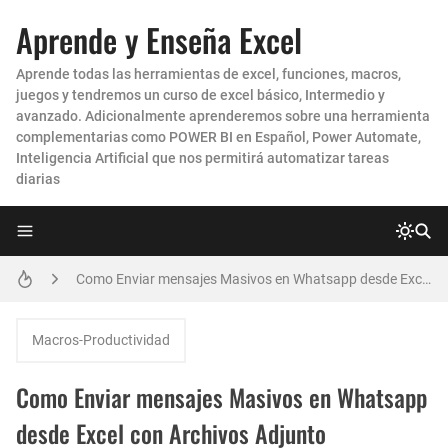
Aprende y Enseña Excel
Como enviar Correos Masivos con Archivos ADJUNTOS DIFERENTES en Excel
Aprende todas las herramientas de excel, funciones, macros,
juegos y tendremos un curso de excel básico, Intermedio y
Crea un Dashboard en Excel con ChatGPT en Minutos 🚀
avanzado. Adicionalmente aprenderemos sobre una herramienta
complementarias como POWER BI en Español, Power Automate,
Como realizar Combinación de Correspondencia entre EXCEL y POWERPOINT para generar CERTIFICADOS y DIPLOMAS MASIVOS
Inteligencia Artificial que nos permitirá automatizar tareas
diarias
Como Hacer una Conciliación Bancaria en Excel PASO A PASO
Cómo HACER un IMPRESIONANTE DASHBOARD en Excel para el CONTROL de las CUENTAS POR COBRAR CARTERA
Como Enviar mensajes Masivos en Whatsapp desde Excel con Archivos Adjunto
Como Pasar una Prueba o Examen de Excel Avanzado para una Entrevista de Trabajo o Empresa
Macros-Productividad
Como realizar combinación de correspondencia entre dos hojas de Excel
Como Enviar mensajes Masivos en Whatsapp
Cómo generar archivos PDF individuales en una Combinación de Correspondencia
desde Excel con Archivos Adjunto