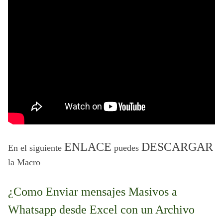
ENLACE
DESCARGAR
En el siguiente 
 puedes 
la Macro
¿Como Enviar mensajes Masivos a 
Whatsapp desde Excel con un Archivo 