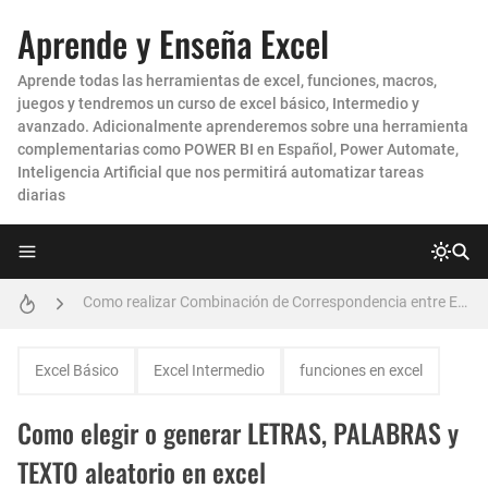
Aprende y Enseña Excel
Aprende todas las herramientas de excel, funciones, macros,
juegos y tendremos un curso de excel básico, Intermedio y
avanzado. Adicionalmente aprenderemos sobre una herramienta
complementarias como POWER BI en Español, Power Automate,
Como enviar Correos Masivos con Archivos ADJUNTOS DIFERENTES en Excel
Inteligencia Artificial que nos permitirá automatizar tareas
diarias
Crea un Dashboard en Excel con ChatGPT en Minutos 🚀
Como realizar Combinación de Correspondencia entre EXCEL y POWERPOINT para generar CERTIFICADOS y DIPLOMAS MASIVOS
Como Hacer una Conciliación Bancaria en Excel PASO A PASO
Cómo HACER un IMPRESIONANTE DASHBOARD en Excel para el CONTROL de las CUENTAS POR COBRAR CARTERA
Excel Básico
Excel Intermedio
funciones en excel
Como Enviar mensajes Masivos en Whatsapp desde Excel con Archivos Adjunto
Como elegir o generar LETRAS, PALABRAS y
Como Pasar una Prueba o Examen de Excel Avanzado para una Entrevista de Trabajo o Empresa
TEXTO aleatorio en excel