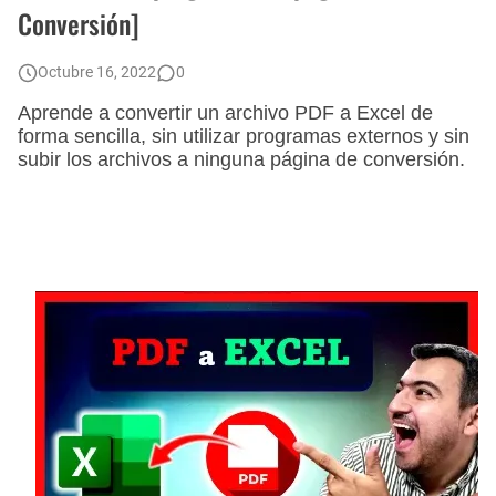
Conversión]
Como Enviar mensajes Masivos en Whatsapp desde Excel con Archivos Adjunto
Como Pasar una Prueba o Examen de Excel Avanzado para una Entrevista de Trabajo o Empresa
Octubre 16, 2022
0
Aprende a convertir un archivo PDF a Excel de
Como realizar combinación de correspondencia entre dos hojas de Excel
forma sencilla, sin utilizar programas externos y sin
subir los archivos a ninguna página de conversión.
Cómo generar archivos PDF individuales en una Combinación de Correspondencia
📝📌 Como INSERTAR y PERSONALIZAR COMENTARIOS en Excel - [Ocultar, Mostrar, Eliminar, Copiar y Pegar]