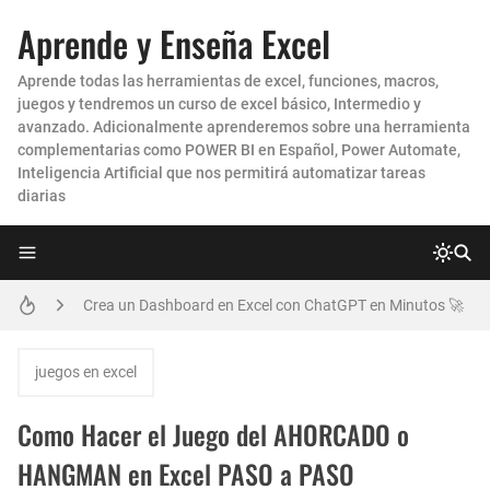
Aprende y Enseña Excel
Aprende todas las herramientas de excel, funciones, macros,
juegos y tendremos un curso de excel básico, Intermedio y
avanzado. Adicionalmente aprenderemos sobre una herramienta
complementarias como POWER BI en Español, Power Automate,
Inteligencia Artificial que nos permitirá automatizar tareas
diarias
Como enviar Correos Masivos con Archivos ADJUNTOS DIFERENTES en Excel
Crea un Dashboard en Excel con ChatGPT en Minutos 🚀
Como realizar Combinación de Correspondencia entre EXCEL y POWERPOINT para generar CERTIFICADOS y DIPLOMAS MASIVOS
juegos en excel
Como Hacer una Conciliación Bancaria en Excel PASO A PASO
Como Hacer el Juego del AHORCADO o
Cómo HACER un IMPRESIONANTE DASHBOARD en Excel para el CONTROL de las CUENTAS POR COBRAR CARTERA
HANGMAN en Excel PASO a PASO