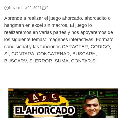
Como Enviar mensajes Masivos en Whatsapp desde Excel con Archivos Adjunto
Noviembre 02, 2021
0
Como Pasar una Prueba o Examen de Excel Avanzado para una Entrevista de Trabajo o Empresa
Aprende a realizar el juego ahorcado, ahorcadito o
hangman en excel sin macros. El juego lo
Como realizar combinación de correspondencia entre dos hojas de Excel
realizaremos en varias partes y nos apoyaremos de
los siguiente temas: imágenes interactivas, Formato
Cómo generar archivos PDF individuales en una Combinación de Correspondencia
condicional y las funciones CARACTER, CODIGO,
📝📌 Como INSERTAR y PERSONALIZAR COMENTARIOS en Excel - [Ocultar, Mostrar, Eliminar, Copiar y Pegar]
SI, CONTARA, CONCATENAR, BUSCARH,
BUSCARV, SI.ERROR, SUMA, CONTAR.SI