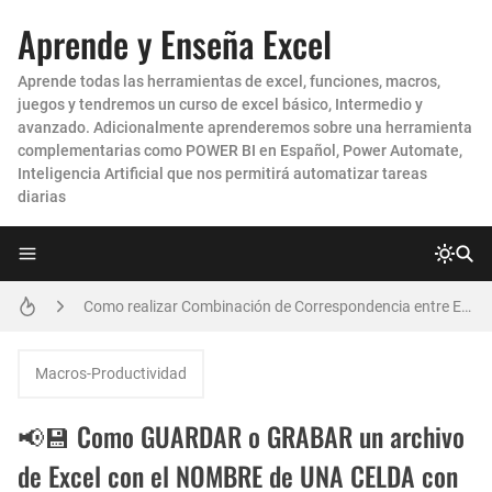
Aprende y Enseña Excel
Aprende todas las herramientas de excel, funciones, macros,
juegos y tendremos un curso de excel básico, Intermedio y
avanzado. Adicionalmente aprenderemos sobre una herramienta
complementarias como POWER BI en Español, Power Automate,
Inteligencia Artificial que nos permitirá automatizar tareas
diarias
Como enviar Correos Masivos con Archivos ADJUNTOS DIFERENTES en Excel
Crea un Dashboard en Excel con ChatGPT en Minutos 🚀
Como realizar Combinación de Correspondencia entre EXCEL y POWERPOINT para generar CERTIFICADOS y DIPLOMAS MASIVOS
Como Hacer una Conciliación Bancaria en Excel PASO A PASO
Macros-Productividad
Cómo HACER un IMPRESIONANTE DASHBOARD en Excel para el CONTROL de las CUENTAS POR COBRAR CARTERA
📢💾 Como GUARDAR o GRABAR un archivo
Como Enviar mensajes Masivos en Whatsapp desde Excel con Archivos Adjunto
de Excel con el NOMBRE de UNA CELDA con