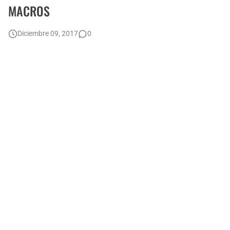
MACROS
Como Pasar una Prueba o Examen de Excel Avanzado para una Entrevista de Trabajo o Empresa
Como realizar combinación de correspondencia entre dos hojas de Excel
Diciembre 09, 2017
0
Cómo generar archivos PDF individuales en una Combinación de Correspondencia
📝📌 Como INSERTAR y PERSONALIZAR COMENTARIOS en Excel - [Ocultar, Mostrar, Eliminar, Copiar y Pegar]